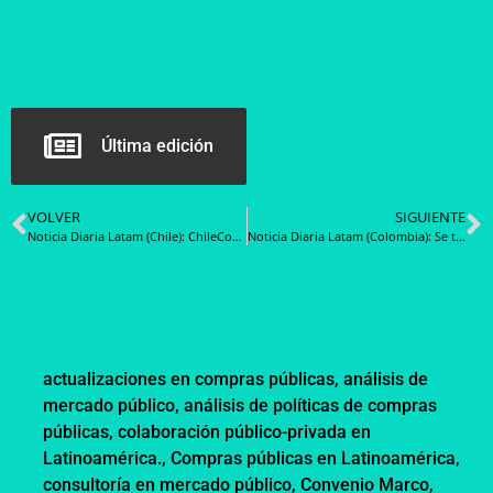
Última edición
VOLVER
SIGUIENTE
Noticia Diaria Latam (Chile): ChileCompra cumple 22 años fortaleciendo la transparencia y modernización de las compras públicas
Noticia Diaria Latam (Colombia): Se termina el Acuerdo Marco de Nube Pública, pero las órdenes de compra siguen vigentes
actualizaciones en compras públicas
,
análisis de
mercado público
,
análisis de políticas de compras
públicas
,
colaboración público-privada en
Latinoamérica.
,
Compras públicas en Latinoamérica
,
consultoría en mercado público
,
Convenio Marco
,