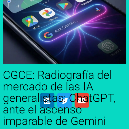
CGCE: Radiografía del
mercado de las IA
generalistas: ChatGPT,
ante el ascenso
imparable de Gemini