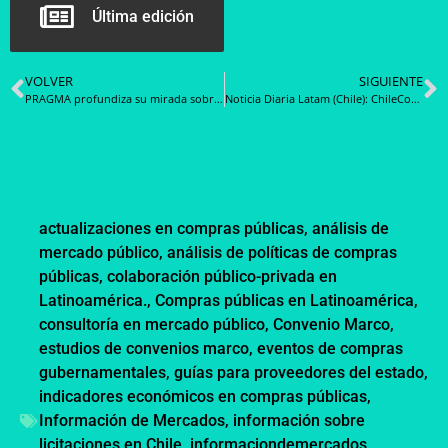
Última edición
VOLVER
SIGUIENTE
PRAGMA profundiza su mirada sobre el futuro de la observabilidad tras su participación en Dynatrace Perform 2026
Noticia Diaria Latam (Chile): ChileCompra actualiza directiva sobre pago oportuno a proveedores y refuerza obligación de cumplir plazos legales
actualizaciones en compras públicas
,
análisis de
mercado público
,
análisis de políticas de compras
públicas
,
colaboración público-privada en
Latinoamérica.
,
Compras públicas en Latinoamérica
,
consultoría en mercado público
,
Convenio Marco
,
estudios de convenios marco
,
eventos de compras
gubernamentales
,
guías para proveedores del estado
,
indicadores económicos en compras públicas
,
Información de Mercados
,
información sobre
licitaciones en Chile
,
informaciondemercados
,