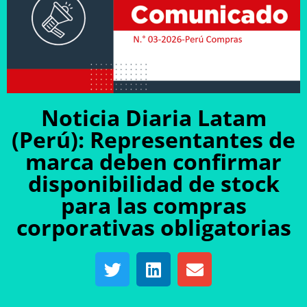
Noticia Diaria Latam
(Perú): Representantes de
marca deben confirmar
disponibilidad de stock
para las compras
corporativas obligatorias