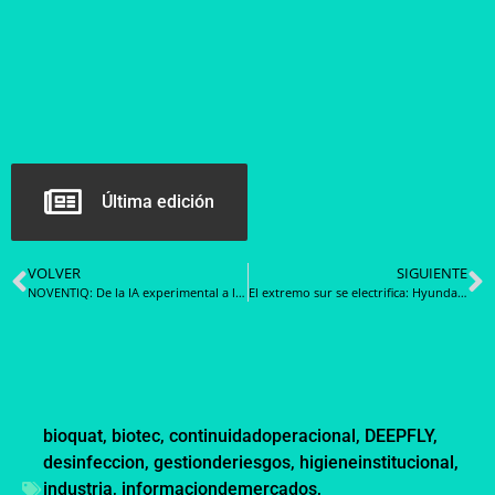
Última edición
VOLVER
SIGUIENTE
NOVENTIQ: De la IA experimental a la IA industrializada, la importancia de convertirse en una Frontier Firm
El extremo sur se electrifica: Hyundai Zedo 300EV llega a Cabo de Hornos para potenciar la recolección sustentable
bioquat
,
biotec
,
continuidadoperacional
,
DEEPFLY
,
desinfeccion
,
gestionderiesgos
,
higieneinstitucional
,
industria
,
informaciondemercados
,