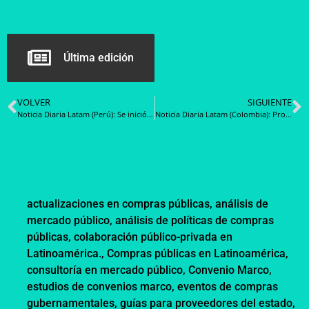
Última edición
VOLVER
SIGUIENTE
Noticia Diaria Latam (Perú): Se inició el registro de documentos para las entidades que participan en la mayor compra del año de papel y materiales de oficina y limpieza
Noticia Diaria Latam (Colombia): Proteger los datos de los colombianos, una prioridad del sector público
actualizaciones en compras públicas
,
análisis de
mercado público
,
análisis de políticas de compras
públicas
,
colaboración público-privada en
Latinoamérica.
,
Compras públicas en Latinoamérica
,
consultoría en mercado público
,
Convenio Marco
,
estudios de convenios marco
,
eventos de compras
gubernamentales
,
guías para proveedores del estado
,