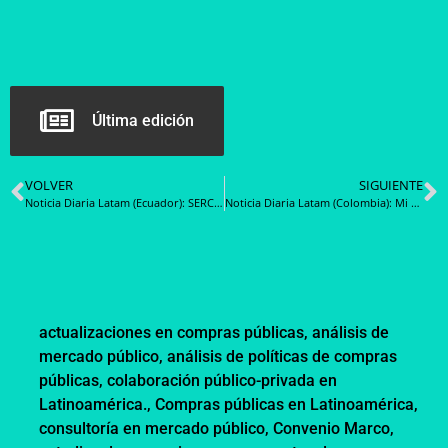
Última edición
VOLVER
SIGUIENTE
Noticia Diaria Latam (Ecuador): SERCOP insta a las entidades contratantes a vigilar el buen uso de los recursos públicos
Noticia Diaria Latam (Colombia): Mi Mercado popular, una plataforma que permite acceder al sistema de compras públicas
actualizaciones en compras públicas
,
análisis de
mercado público
,
análisis de políticas de compras
públicas
,
colaboración público-privada en
Latinoamérica.
,
Compras públicas en Latinoamérica
,
consultoría en mercado público
,
Convenio Marco
,