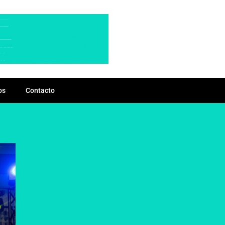
os
Contacto