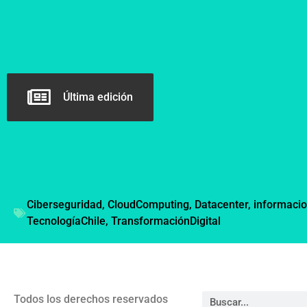
Última edición
Ciberseguridad
,
CloudComputing
,
Datacenter
,
informaci
TecnologíaChile
,
TransformaciónDigital
Todos los derechos reservados