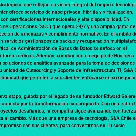
tratégicas que reflejan su visión integral del negocio tecnológi
er ofrece servicios de nube privada, híbrida y virtualización,
on certificaciones internacionales y alta disponibilidad. En
ro de Operaciones (SOC) que opera 24/7 y una amplia gama de
tección de amenazas y cumplimiento normativo. En el ámbito d
an servicios gestionados de backup y recuperación multiplataf
rtical de Administración de Bases de Datos se enfoca en el
entornos críticos. Además, cuentan con un equipo de Business
a soluciones de analítica avanzada para la toma de decisiones
su unidad de Outsourcing y Soporte de Infraestructura TI, S&A 
ntinuidad que permiten a sus clientes enfocarse en su negocio
eva etapa, guiada por el legado de su fundador Edward Selem
 apuesta por la transformación con propósito. Con una estruc
oyectos desafiantes, la compañía sigue avanzando con fuerz
ierta al cambio. Más que una empresa de tecnología, S&A Chile 
compromiso con sus clientes, para convertirnos en Tu socio