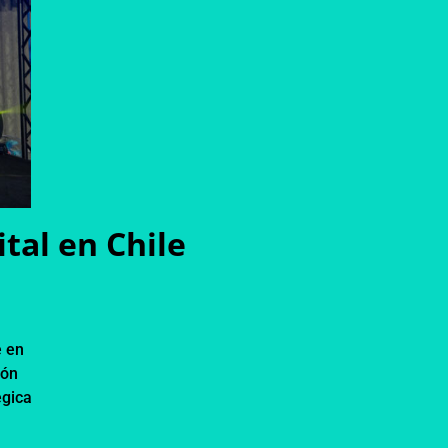
tal en Chile
e en
ión
égica