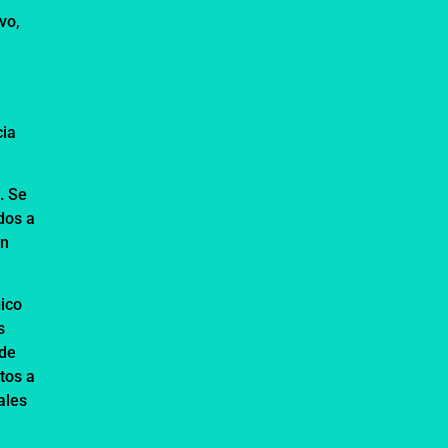
vo,
n
cia
. Se
dos a
un
ico
s
 de
tos a
ales