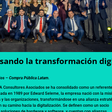
sando la transformación digi
dos –
Compra Pública Latam
.
&A Consultores Asociados se ha consolidado como un referent
undada en 1989 por Edward Seleme, la empresa nació con la mis
s y las organizaciones, transformándose en una alianza estrat
 su camino hacia la digitalización. Se definen como un socio
n soluciones de hardware y software, y cuentan con alianzas