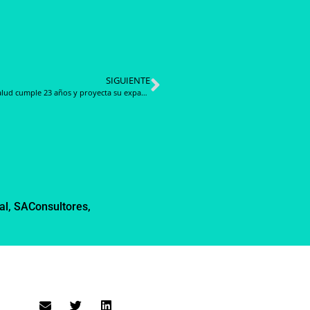
SIGUIENTE
Rayen Salud cumple 23 años y proyecta su expansión hacia Latinoamérica
al
,
SAConsultores
,