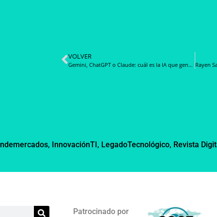
VOLVER
Gemini, ChatGPT o Claude: cuál es la IA que genera más confianza en las personas
ondemercados
,
InnovaciónTI
,
LegadoTecnológico
,
Revista Digit
Patrocinado por