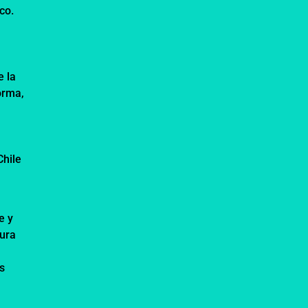
co.
e la
orma,
Chile
e y
tura
a
es