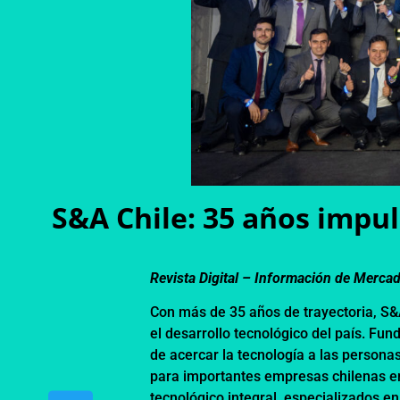
S&A Chile: 35 años impul
Revista Digital – Información de Merca
Con más de 35 años de trayectoria, S
el desarrollo tecnológico del país. F
de acercar la tecnología a las persona
para importantes empresas chilenas en
tecnológico integral, especializados e