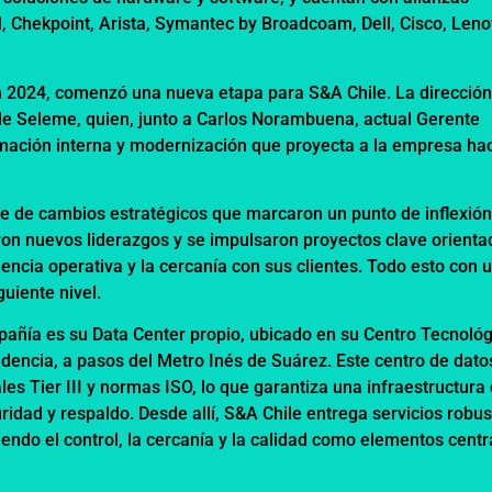
, Chekpoint, Arista, Symantec by Broadcoam, Dell, Cisco, Leno
en 2024, comenzó una nueva etapa para S&A Chile. La direcció
ole Seleme, quien, junto a Carlos Norambuena, actual Gerente
rmación interna y modernización que proyecta a la empresa ha
ie de cambios estratégicos que marcaron un punto de inflexión
ron nuevos liderazgos y se impulsaron proyectos clave orienta
ciencia operativa y la cercanía con sus clientes. Todo esto con 
guiente nivel.
pañía es su Data Center propio, ubicado en su Centro Tecnológ
dencia, a pasos del Metro Inés de Suárez. Este centro de dato
les Tier III y normas ISO, lo que garantiza una infraestructura
uridad y respaldo. Desde allí, S&A Chile entrega servicios robus
endo el control, la cercanía y la calidad como elementos centr