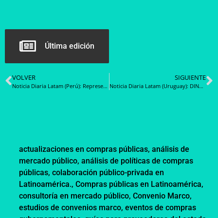
Última edición
VOLVER
SIGUIENTE
Noticia Diaria Latam (Perú): Representantes de marca deben confirmar disponibilidad de stock para las compras corporativas obligatorias
Noticia Diaria Latam (Uruguay): DINARA y ARCE realizaron una capacitación sobre compras públicas de productos de pesca
actualizaciones en compras públicas
,
análisis de
mercado público
,
análisis de políticas de compras
públicas
,
colaboración público-privada en
Latinoamérica.
,
Compras públicas en Latinoamérica
,
consultoría en mercado público
,
Convenio Marco
,
estudios de convenios marco
,
eventos de compras