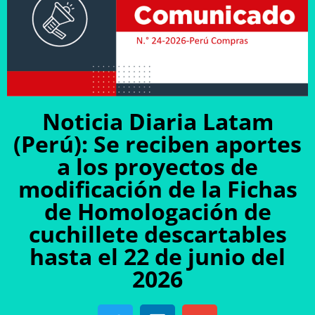
Noticia Diaria Latam
(Perú): Se reciben aportes
a los proyectos de
modificación de la Fichas
de Homologación de
cuchillete descartables
hasta el 22 de junio del
2026