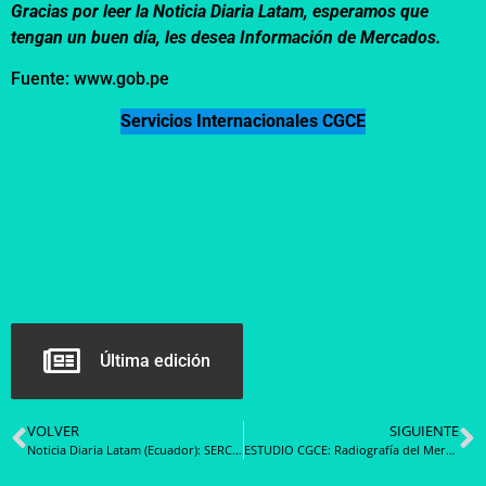
Gracias por leer la Noticia Diaria Latam, esperamos que
tengan un buen día, les desea Información de Mercados.
Fuente: www.gob.pe
Servicios Internacionales CGCE
Última edición
VOLVER
SIGUIENTE
Noticia Diaria Latam (Ecuador): SERCOP lanza programa gratuito de formación integral en contratación pública
ESTUDIO CGCE: Radiografía del Mercado de Administración de Beneficios de Alimentación de los principales actores, Edenred, Pluxee y Amipass