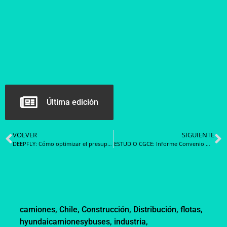
Última edición
VOLVER
SIGUIENTE
DEEPFLY: Cómo optimizar el presupuesto en la compra pública de insumos de aseo y alto rendimiento
ESTUDIO CGCE: Informe Convenio Marco Emergencias y Prevención
camiones
,
Chile
,
Construcción
,
Distribución
,
flotas
,
hyundaicamionesybuses
,
industria
,