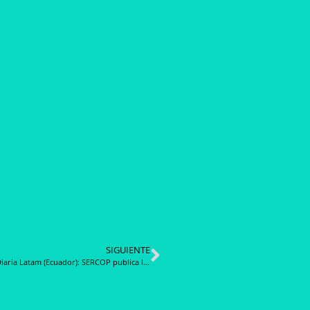
SIGUIENTE
Noticia Diaria Latam (Ecuador): SERCOP publica la Subasta Inversa Corporativa de Medicamentos 2026 Fase 2 – Grupo B