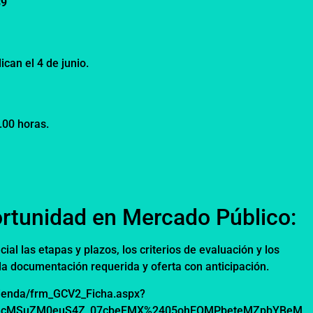
89
can el 4 de junio.
5.00 horas.
rtunidad en Mercado Público:
cial las etapas y plazos, los criterios de evaluación y los
la documentación requerida y oferta con anticipación.
Tienda/frm_GCV2_Ficha.aspx?
FecMSuZM0euS4Z_07cbeFMX%2405ohEOMPbeteMZpbYBeM