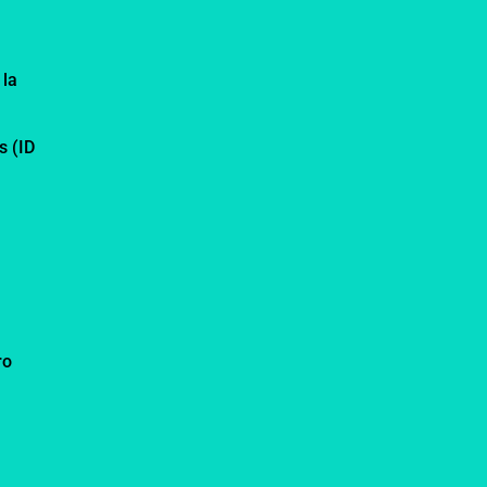
 la
s (ID
ro