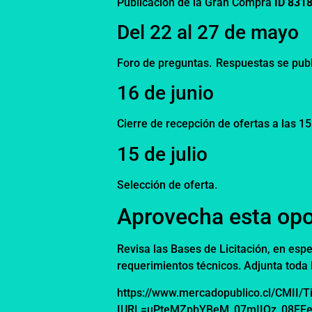
Publicación de la Gran Compra
ID 831
Del 22 al 27 de mayo
Foro de preguntas. Respuestas se publi
16 de junio
Cierre de recepción de ofertas a las 1
15 de julio
Selección de oferta.
Aprovecha esta opo
Revisa las
Bases de Licitación
, en espe
requerimientos técnicos. Adjunta toda 
https://www.mercadopublico.cl/CMII/
IURL=uPteMZpbYBeM_07mIIQz_08E