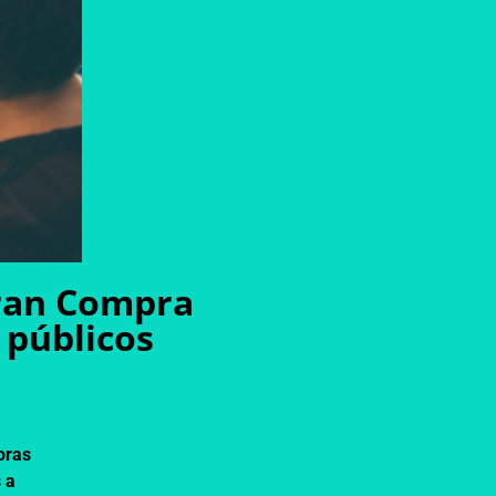
Gran Compra
 públicos
oras
s a