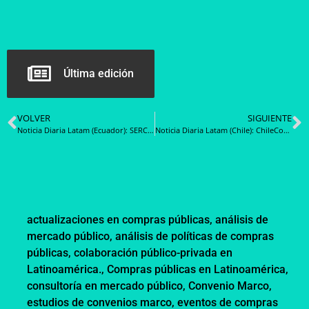
Última edición
VOLVER
SIGUIENTE
Noticia Diaria Latam (Ecuador): SERCOP implementa nueva modalidad de Certificación de Competencias por Fases para operadores del Sistema Nacional de Contratación Pública
Noticia Diaria Latam (Chile): ChileCompra inicia proceso de Cuenta Pública Participativa compartiendo documento preliminar con el Cosoc
actualizaciones en compras públicas
,
análisis de
mercado público
,
análisis de políticas de compras
públicas
,
colaboración público-privada en
Latinoamérica.
,
Compras públicas en Latinoamérica
,
consultoría en mercado público
,
Convenio Marco
,
estudios de convenios marco
,
eventos de compras