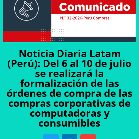
Noticia Diaria Latam
(Perú): Del 6 al 10 de julio
se realizará la
formalización de las
órdenes de compra de las
compras corporativas de
computadoras y
consumibles