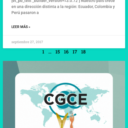
[et_pb_text _builder_version=»3.0.72″] Nuestro país crece
en una dirección distinta a la región: Ecuador, Colombia y
Perú pasaron a
LEER MÁS »
septiembre 27, 2017
1
…
15
16
17
18