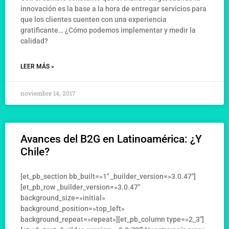
innovación es la base a la hora de entregar servicios para
que los clientes cuenten con una experiencia
gratificante… ¿Cómo podemos implementar y medir la
calidad?
LEER MÁS »
noviembre 14, 2017
Avances del B2G en Latinoamérica: ¿Y
Chile?
[et_pb_section bb_built=»1″ _builder_version=»3.0.47″]
[et_pb_row _builder_version=»3.0.47″
background_size=»initial»
background_position=»top_left»
background_repeat=»repeat»][et_pb_column type=»2_3″]