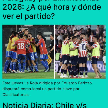
2026: ¿A qué hora y dónde
ver el partido?
Este jueves La Roja dirigida por Eduardo Berizzo
disputará como local un partido clave por
Clasificatorias.
Noticia Diaria: Chile v/s