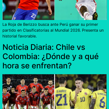
La Roja de Berizzo busca ante Perú ganar su primer
partido en Clasificatorias al Mundial 2026. Presenta un
historial favorable.
Noticia Diaria: Chile vs
Colombia: ¿Dónde y a qué
hora se enfrentan?