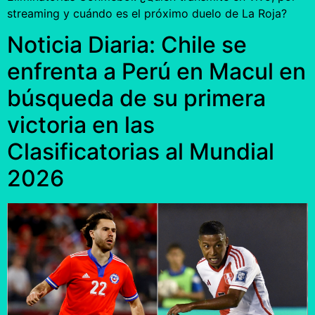
streaming y cuándo es el próximo duelo de La Roja?
Noticia Diaria: Chile se
enfrenta a Perú en Macul en
búsqueda de su primera
victoria en las
Clasificatorias al Mundial
2026