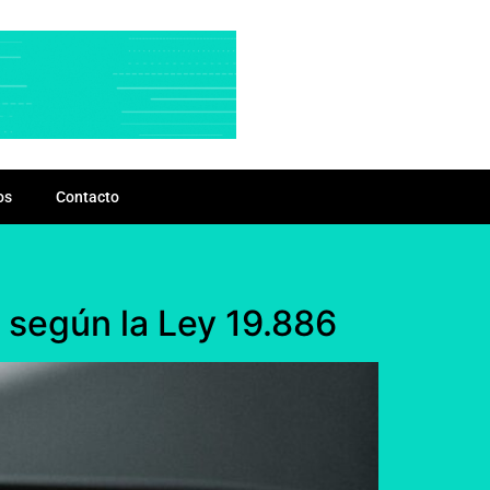
os
Contacto
 según la Ley 19.886