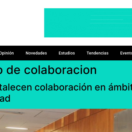
Opinión
Novedades
Estudios
Tendencias
Event
o de colaboracion
talecen colaboración en ámbit
dad