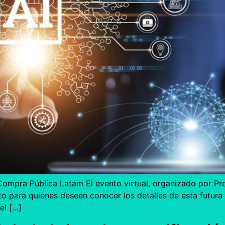
Compra Pública Latam El evento virtual, organizado por Pro
to para quienes deseen conocer los detalles de esta futura
el […]