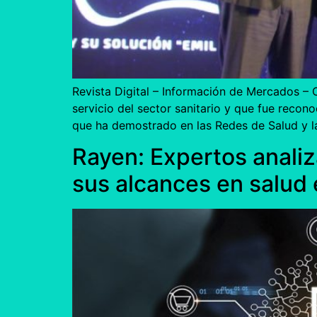
Revista Digital – Información de Mercados –
servicio del sector sanitario y que fue reco
que ha demostrado en las Redes de Salud y 
Rayen: Expertos analiza
sus alcances en salud