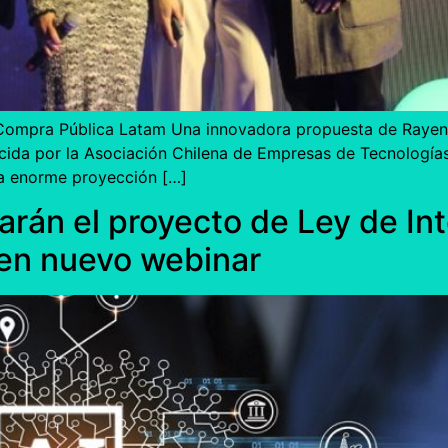
 Compra Pública Latam Una innovadora propuesta de Rayen 
nocida por la Asociación Chilena de Empresas de Tecnologías
la enorme proyección […]
rán el proyecto de Ley de Inte
 en nuevo webinar