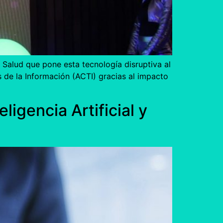
Salud que pone esta tecnología disruptiva al
 de la Información (ACTI) gracias al impacto
ligencia Artificial y