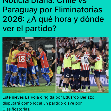
Noticia Diaria: Chile vs
Paraguay por Eliminatorias
2026: ¿A qué hora y dónde
ver el partido?
Este jueves La Roja dirigida por Eduardo Berizzo
disputará como local un partido clave por
Clasificatorias.