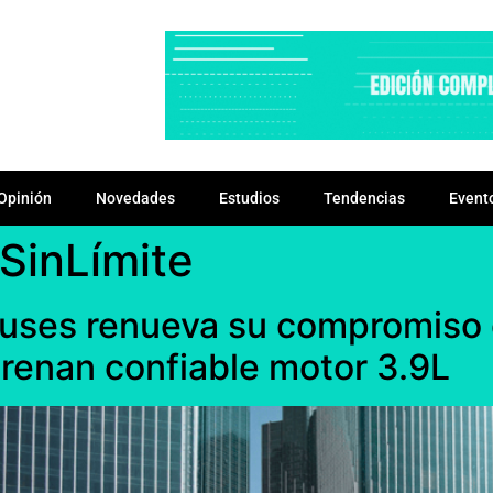
Opinión
Novedades
Estudios
Tendencias
Event
SinLímite
ses renueva su compromiso c
renan confiable motor 3.9L