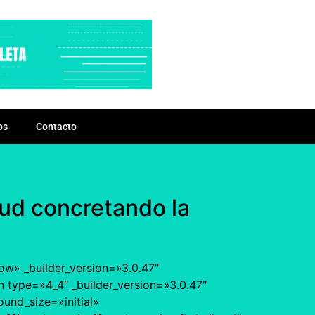
os
Contacto
oud concretando la
ow» _builder_version=»3.0.47″
 type=»4_4″ _builder_version=»3.0.47″
und_size=»initial»