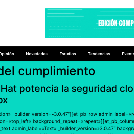
Opinión
Novedades
Estudios
Tendencias
Event
del cumplimiento
Hat potencia la seguridad cl
ox
tion» _builder_version=»3.0.47″][et_pb_row admin_label=»r
ion=»top_left» background_repeat=»repeat»][et_pb_column
text admin_label=»Text» _builder_version=»3.0.47″ backgro