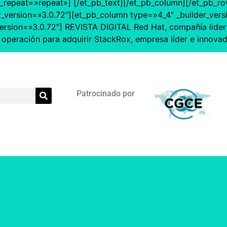
epeat=»repeat»] [/et_pb_text][/et_pb_column][/et_pb_row]
r_version=»3.0.72″][et_pb_column type=»4_4″ _builder_vers
ersion=»3.0.72″] REVISTA DIGITAL Red Hat, compañía lider 
 operación para adquirir StackRox, empresa líder e innova
Patrocinado por