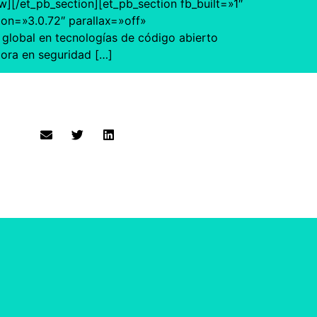
[/et_pb_section][et_pb_section fb_built=»1″
ion=»3.0.72″ parallax=»off»
global en tecnologías de código abierto
dora en seguridad […]