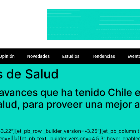
Opinión
Novedades
Estudios
Tendencias
Event
s de Salud
avances que ha tenido Chile 
alud, para proveer una mejor a
=»3.22″][et_pb_row _builder_version=»3.25″][et_pb_column 
»|||»][et_pb_text _builder_version=»4.5.3″ hover_enable