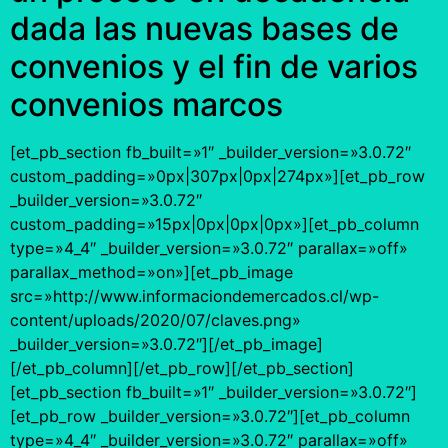
dada las nuevas bases de
convenios y el fin de varios
convenios marcos
[et_pb_section fb_built=»1″ _builder_version=»3.0.72″
custom_padding=»0px|307px|0px|274px»][et_pb_row
_builder_version=»3.0.72″
custom_padding=»15px|0px|0px|0px»][et_pb_column
type=»4_4″ _builder_version=»3.0.72″ parallax=»off»
parallax_method=»on»][et_pb_image
src=»http://www.informaciondemercados.cl/wp-
content/uploads/2020/07/claves.png»
_builder_version=»3.0.72″][/et_pb_image]
[/et_pb_column][/et_pb_row][/et_pb_section]
[et_pb_section fb_built=»1″ _builder_version=»3.0.72″]
[et_pb_row _builder_version=»3.0.72″][et_pb_column
type=»4_4″ _builder_version=»3.0.72″ parallax=»off»