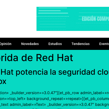
Opinión
Novedades
Estudios
Tendencias
Event
rida de Red Hat
Hat potencia la seguridad cl
ox
tion» _builder_version=»3.0.47″][et_pb_row admin_label=»r
ion=»top_left» background_repeat=»repeat»][et_pb_column
text admin_label=»Text» _builder_version=»3.0.47″ backgro