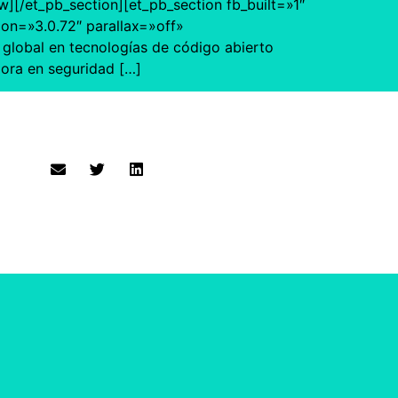
[/et_pb_section][et_pb_section fb_built=»1″
ion=»3.0.72″ parallax=»off»
global en tecnologías de código abierto
dora en seguridad […]