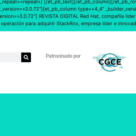
epeat=»repeat»] [/et_pb_text][/et_pb_column][/et_pb_row]
r_version=»3.0.72″][et_pb_column type=»4_4″ _builder_vers
ersion=»3.0.72″] REVISTA DIGITAL Red Hat, compañía lider 
 operación para adquirir StackRox, empresa líder e innova
Patrocinado por