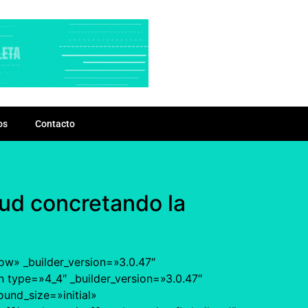
os
Contacto
oud concretando la
ow» _builder_version=»3.0.47″
 type=»4_4″ _builder_version=»3.0.47″
und_size=»initial»