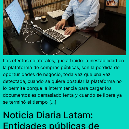
Los efectos colaterales, que a traído la inestabilidad en
la plataforma de compras públicas, son la perdida de
oportunidades de negocio, toda vez que una vez
detectada, cuando se quiere postular la plataforma no
lo permite porque la intermitencia para cargar los
documentos es demasiado lenta y cuando se libera ya
se terminó el tiempo […]
Noticia Diaria Latam:
Entidades públicas de