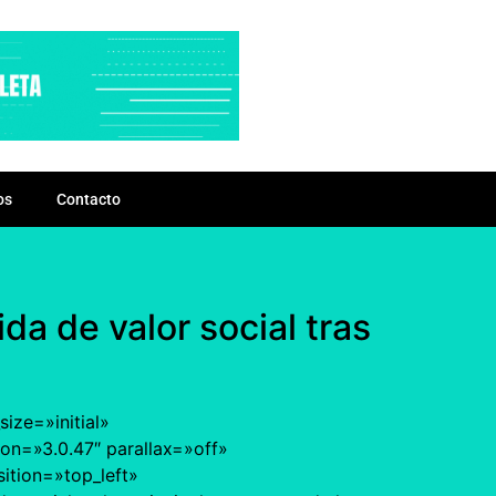
os
Contacto
a de valor social tras
ize=»initial»
on=»3.0.47″ parallax=»off»
ition=»top_left»