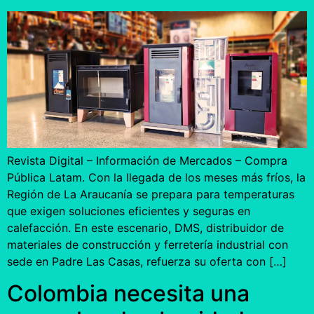
Revista Digital – Información de Mercados – Compra
Pública Latam. Con la llegada de los meses más fríos, la
Región de La Araucanía se prepara para temperaturas
que exigen soluciones eficientes y seguras en
calefacción. En este escenario, DMS, distribuidor de
materiales de construcción y ferretería industrial con
sede en Padre Las Casas, refuerza su oferta con […]
Colombia necesita una