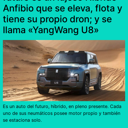
Anfibio que se eleva, flota y
tiene su propio dron; y se
llama «YangWang U8»
Es un auto del futuro, híbrido, en pleno presente. Cada
uno de sus neumáticos posee motor propio y también
se estaciona solo.