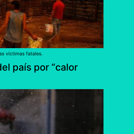
s víctimas fatales.
del país por “calor