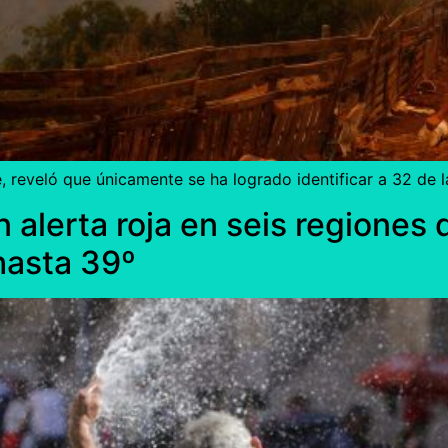
, reveló que únicamente se ha logrado identificar a 32 de la
n alerta roja en seis regiones 
hasta 39º