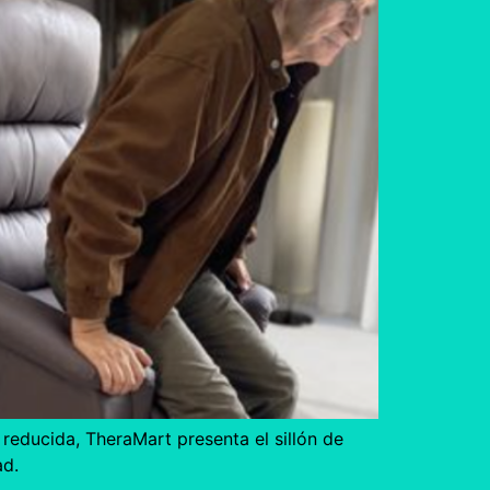
reducida, TheraMart presenta el sillón de
ad.