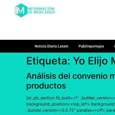
Noticia Diaria Latam
Publireportajes
Etiqueta:
Yo Elijo
Análisis del convenio 
productos
[et_pb_section fb_built=»1″ _builder_version
background_position=»top_left» backgroun
_builder_version=»3.0.72″ parallax=»off» p