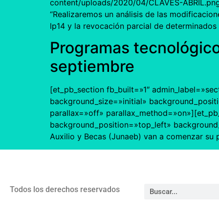
content/uploads/2020/04/CLAVES-ABRIL.png» _
“Realizaremos un análisis de las modificacio
lp14 y la revocación parcial de determinado
Programas tecnológicos
septiembre
[et_pb_section fb_built=»1″ admin_label=»sec
background_size=»initial» background_posit
parallax=»off» parallax_method=»on»][et_pb_
background_position=»top_left» background_
Auxilio y Becas (Junaeb) van a comenzar su p
Todos los derechos reservados