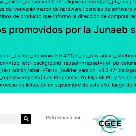
builder_version=»3.0.72″ align=»center»][/et_pb_image][
nes del convenio marco de hardware licencias de software 
s tipos de producto que informó la dirección de compras r
 promovidos por la Junaeb se 
tion» _builder_version=»3.0.47″][et_pb_row admin_label=»r
ion=»top_left» background_repeat=»repeat»][et_pb_column
text admin_label=»Text» _builder_version=»3.0.47″ backgro
repeat=»repeat»] Los Programas Yo Elijo Mi PC y Me Cone
roceso de licitación en septiembre de este año, luego de 
Patrocinado por