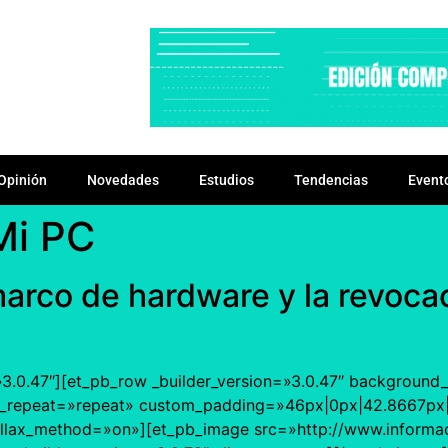
Opinión
Novedades
Estudios
Tendencias
Event
 Mi PC
marco de hardware y la revocac
=»3.0.47″][et_pb_row _builder_version=»3.0.47″ background_s
d_repeat=»repeat» custom_padding=»46px|0px|42.8667px|
arallax_method=»on»][et_pb_image src=»http://www.inform