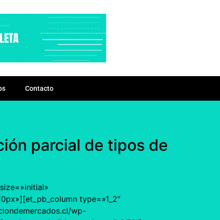
os
Contacto
ión parcial de tipos de
ize=»initial»
0px»][et_pb_column type=»1_2″
aciondemercados.cl/wp-