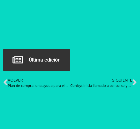
Última edición
VOLVER
SIGUIENTE
Plan de compra: una ayuda para el Estado y una herramienta para el privado
Conicyt inicia llamado a concurso y potenciará alianzas internacionales