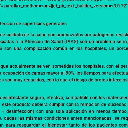
f» parallax_method=»on»][et_pb_text _builder_version=»3.0.72″
nfección de superficies generales
 de c
uidado de la
s
a
lud son
amenazados por patógenos resist
cia
das a la
Atención de Salud (IAAS) son un
problema serio
AAS son una
complicación común en los hospi
tales, un porce
 que actualmente se ven sometidas los hospitales, con el per
a ocupación de camas mayor al 90%,
los tiempos
para efectua
ies son muy reducidos, con lo que el riesgo de brotes infeccio
desinfectante seguro, efectivo, compat
ible con los materiale
, este
producto
d
ebiera cumplir con la remoción de suciedad,
a + desinfección) con una sola aplicación en menos tiempo.
ue, dadas las mismas condiciones antes mencionadas, se req
r, para resguardar el bienestar tanto de los pacientes com