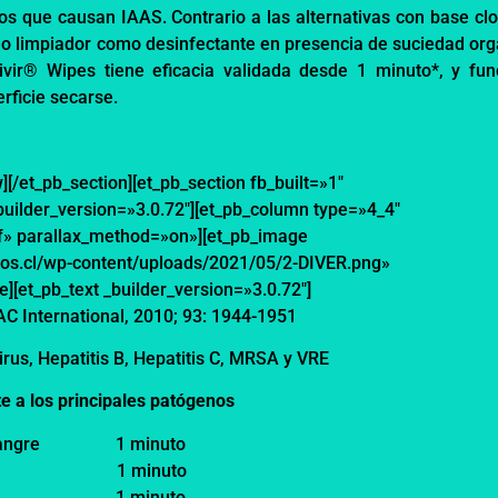
nos
que causan IAAS. Contra
rio a las alternativas con base cl
o limpiador
como desinfectante en pr
esencia de suciedad org
ivir
®
Wipes
tiene
eficacia validada
desde 1 minuto*,
y fun
erficie secarse
.
][/et_pb_section][et_pb_section fb_built=»1″
builder_version=»3.0.72″][et_pb_column type=»4_4″
ff» parallax_method=»on»][et_pb_image
os.cl/wp-content/uploads/2021/05/2-DIVER.png»
e][et_pb_text _builder_version=»3.0.72″]
OAC
International, 2010; 93: 1944-1951
us, Hepatitis B, Hepatitis C, MRSA y VRE
nte a los principales patógenos
angre
1 minuto
1 minuto
1 minuto