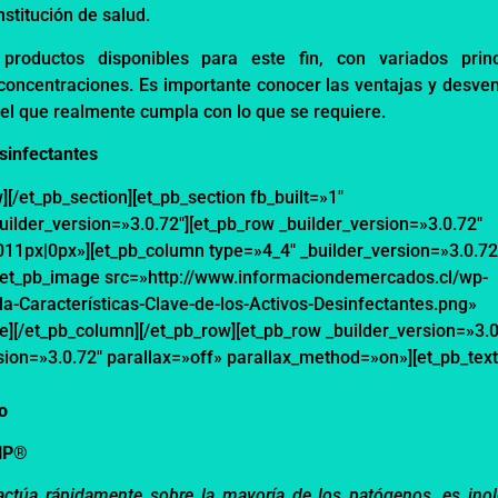
nstitución de salud.
productos
disponibles para este fin,
con variados
prin
concentraciones.
Es importante conocer las ventajas y desven
 el que realmente cumpla con lo que se requiere.
sinfectantes
][/et_pb_section][et_pb_section fb_built=»1″
lder_version=»3.0.72″][et_pb_row _builder_version=»3.0.72″
1px|0px»][et_pb_column type=»4_4″ _builder_version=»3.0.72
[et_pb_image src=»http://www.informaciondemercados.cl/wp-
-Características-Clave-de-los-Activos-Desinfectantes.png»
e][/et_pb_column][/et_pb_row][et_pb_row _builder_version=»3.0
sion=»3.0.72″ parallax=»off» parallax_method=»on»][et_pb_tex
o
HP
®
 actúa rápidamente
sobr
e la mayoría d
e
los patógenos, es
ino