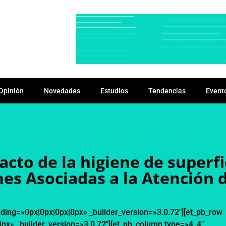
Opinión
Novedades
Estudios
Tendencias
Event
cto de la higiene de superfic
nes Asociadas a la Atención d
dding=»0px|0px|0px|0px» _builder_version=»3.0.72″][et_pb_row
x» _builder_version=»3.0.72″][et_pb_column type=»4_4″