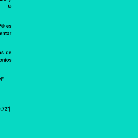
 la
P
®
es
entar
as de
onios
4″
.72″]
t