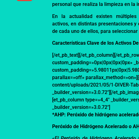
personal que realiza la limpieza en la i
En la actualidad existen
múltiples
activos
,
en
distintas presentaciones
y
de cada uno de ellos, para seleccionar
Caracter
ísticas Clave de los
Activos De
[/et_pb_text][/et_pb_column][/et_pb_row
custom_padding=»0px|0px|0px|0px» _bui
custom_padding=»5.98011px|0px|5.9801
parallax=»off» parallax_method=»on»]
content/uploads/2021/05/1-DIVER-Tabla
_builder_version=»3.0.72″][/et_pb_imag
[et_pb_column type=»4_4″ _builder_ver
_builder_version=»3.0.72″]
*AHP: Peróxido de hidrógeno acelerad
Peróxi
do de Hidrógeno Acelerado o A
«El Peróxido de Hidrógeno Acelerado