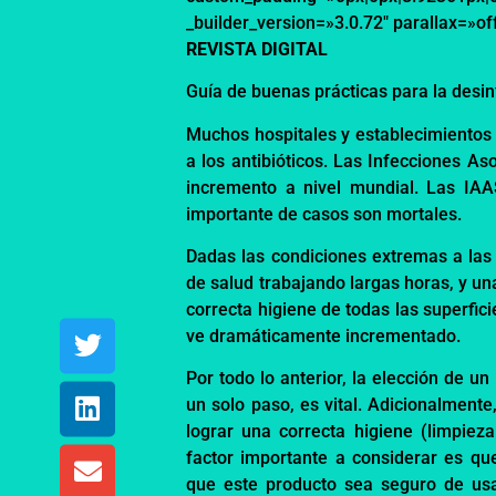
_builder_version=»3.0.72″ parallax=»of
REVISTA DIGITAL
Guía de b
uenas prácticas
para la desi
Muchos ho
spitales y establecimientos
a l
os antibióticos.
Las Infecciones
Aso
incremento a
nivel mundial. Las I
importante
de casos son mortales
.
Dadas las condiciones extremas a las
de salud trabajando largas horas, y
un
correcta higiene de todas las superfic
ve dramáticamente incrementado.
Por todo lo anterior, l
a elección de
un 
un
solo paso, es vital.
Adicion
almente
lograr una correcta higiene (limpiez
factor importante a considerar es q
que este producto sea seguro de usa