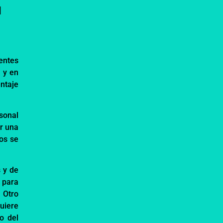
]
entes
,
y en
ntaje
sonal
r una
sos se
s y de
 para
 Otro
uiere
o del