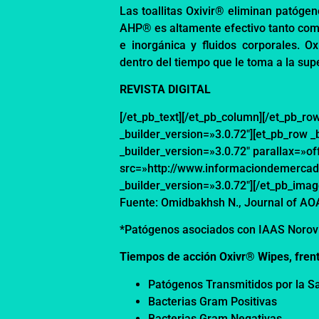
Las toallitas
Oxivir
®
eliminan patóge
AHP
®
es
altamente efectivo tanto com
e
inorgánica y fluidos corporales.
Ox
dentro del
tiempo
que le toma a
la sup
REVISTA DIGITAL
[/et_pb_text][/et_pb_column][/et_pb_row
_builder_version=»3.0.72″][et_pb_row _
_builder_version=»3.0.72″ parallax=»o
src=»http://www.informaciondemercad
_builder_version=»3.0.72″][/et_pb_imag
Fuente:
Omidbakhsh
N., Journal of A
*Patógenos asociados con IAAS Norovir
Tiempos de acción
Oxivr
®
Wipes
, fre
Patógenos Transmitidos por la S
Bacterias Gram Positivas
Bacterias Gram Negativas