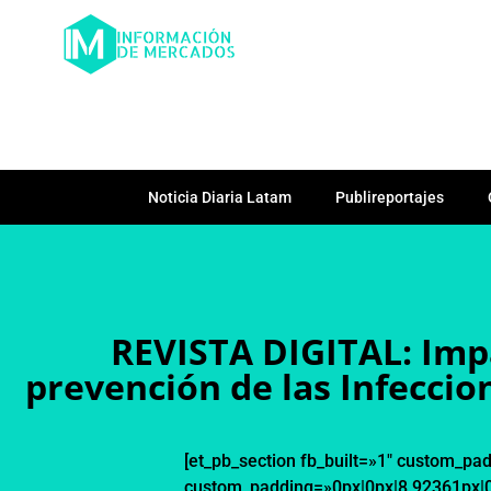
Noticia Diaria Latam
Publireportajes
REVISTA DIGITAL: Impa
prevención de las Infeccio
[et_pb_section fb_built=»1″ custom_pa
custom_padding=»0px|0px|8.92361px|0p