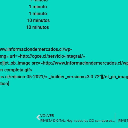
etados
1 minuto
tados
1 minuto
ida
1
0
minuto
s
1
0
minuto
s
//www.informaciondemercados.cl/wp-
» url=»http://cgce.cl/servicio-integral/»
age][et_pb_image src=»http://www.informaciondemercados.cl/w
́n-completa.gif»
.cl/edicion-05-2021/» _builder_version=»3.0.72″][/et_pb_imag
tion]
VOLVER
REVISTA DIGITAL: Hoy, todos los CIO son operadores de nubes
REVIST