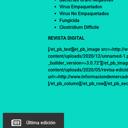
Virus Empaqu
Virus
No
Empaque
Fungic
Clostridium
Difficile
REVISTA DIGITAL
[/et_pb_text][et_pb_image src=»http:
content/uploads/2020/12/unnamed-1.png
_builder_version=»3.0.72″][/et_pb_im
content/uploads/2020/05/revisa-edicio
url=»http://www.informaciondemercados
[/et_pb_column][/et_pb_row][/et_pb_sec
Última edición