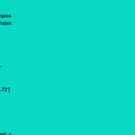
cipios
tajas
″
.72″]
t
loro
y