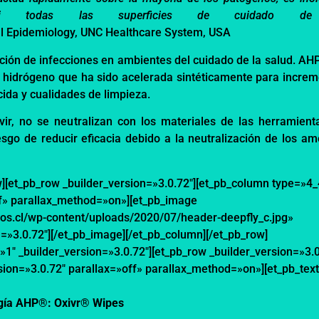
i todas las superficies de cuidado
de
al
Epidemiology
,
UNC
Healthcare
System
, USA
ción de infecciones en
ambientes del cuidado
de la salud. AH
e
hidrógeno que ha sido acelerada
sintéticamente para i
ncrem
cida y cualidades de limpieza.
vir
, no se neu
tralizan
con los materiales d
e las herramient
esgo de reducir eficacia debido
a la neutralización de los am
w][et_pb_row _builder_version=»3.0.72″][et_pb_column type=»4_
ff» parallax_method=»on»][et_pb_image
os.cl/wp-content/uploads/2020/07/header-deepfly_c.jpg»
on=»3.0.72″][/et_pb_image][/et_pb_column][/et_pb_row]
=»1″ _builder_version=»3.0.72″][et_pb_row _builder_version=»3.0
sion=»3.0.72″ parallax=»off» parallax_method=»on»][et_pb_tex
ogía AHP
®
:
Oxivr
®
Wipes