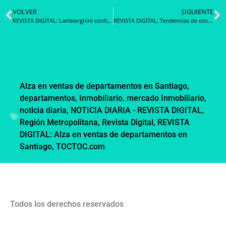
VOLVER
SIGUIENTE
REVISTA DIGITAL: Lamborghini confirma su ingreso al mundo de los hipercars de carrera
REVISTA DIGITAL: Tendencias de otoño-invierno 2021/2022: lo que vestiremos en los próximos meses
Alza en ventas de departamentos en Santiago
,
departamentos
,
Inmobiliario
,
mercado Inmobiliario
,
noticia diaria
,
NOTICIA DIARIA - REVISTA DIGITAL
,
Región Metropolitana
,
Revista Digital
,
REVISTA
DIGITAL: Alza en ventas de departamentos en
Santiago
,
TOCTOC.com
Todos los derechos reservados