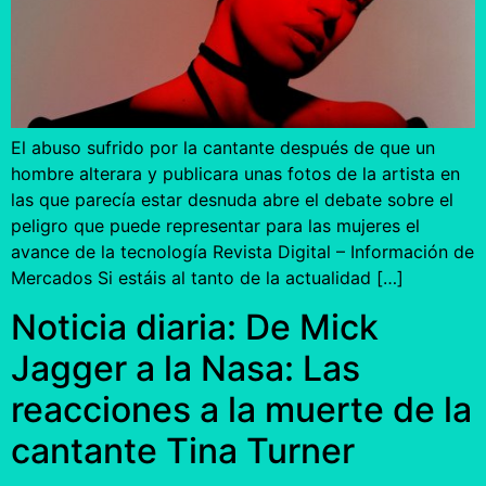
El abuso sufrido por la cantante después de que un
hombre alterara y publicara unas fotos de la artista en
las que parecía estar desnuda abre el debate sobre el
peligro que puede representar para las mujeres el
avance de la tecnología Revista Digital – Información de
Mercados Si estáis al tanto de la actualidad […]
Noticia diaria: De Mick
Jagger a la Nasa: Las
reacciones a la muerte de la
cantante Tina Turner