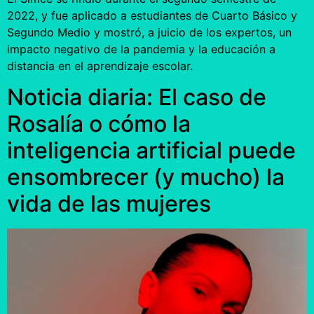
2022, y fue aplicado a estudiantes de Cuarto Básico y
Segundo Medio y mostró, a juicio de los expertos, un
impacto negativo de la pandemia y la educación a
distancia en el aprendizaje escolar.
Noticia diaria: El caso de
Rosalía o cómo la
inteligencia artificial puede
ensombrecer (y mucho) la
vida de las mujeres