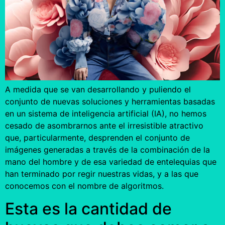
A medida que se van desarrollando y puliendo el
conjunto de nuevas soluciones y herramientas basadas
en un sistema de inteligencia artificial (IA), no hemos
cesado de asombrarnos ante el irresistible atractivo
que, particularmente, desprenden el conjunto de
imágenes generadas a través de la combinación de la
mano del hombre y de esa variedad de entelequias que
han terminado por regir nuestras vidas, y a las que
conocemos con el nombre de algoritmos.
Esta es la cantidad de