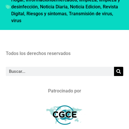
desinfección
,
Noticia Diaria
,
Noticia Edicion
,
Revista
Digital
,
Riesgos y síntomas
,
Transmisión de virus
,
virus
Todos los derechos reservados
Patrocinado por