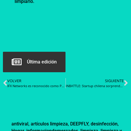
limpiarlo.
Última edición
VOLVER
SIGUIENTE
IFX Networks es reconocido como Partner del Año Sophos 2023
INBATTLE: Startup chilena sorprende en Miami con arena de realidad virtual
antiviral
,
artículos limpieza
,
DEEPFLY
,
desinfección
,
Hogar
,
informaciondemercados
,
limpieza
,
limpieza y