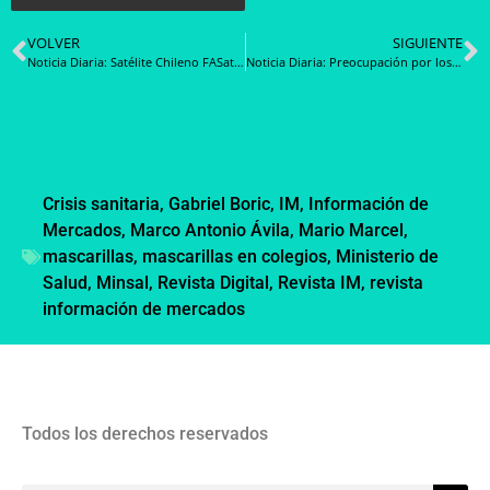
VOLVER
SIGUIENTE
Noticia Diaria: Satélite Chileno FASat-Delta se pone en órbita debido a proyecto encabezado por la compañía SpaceX
Noticia Diaria: Preocupación por los Negativos Resultados del Simce 2022
Crisis sanitaria
,
Gabriel Boric
,
IM
,
Información de
Mercados
,
Marco Antonio Ávila
,
Mario Marcel
,
mascarillas
,
mascarillas en colegios
,
Ministerio de
Salud
,
Minsal
,
Revista Digital
,
Revista IM
,
revista
información de mercados
Todos los derechos reservados