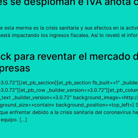
les se desploman e IVA anota 
 esta merma es la crisis sanitaria y sus efectos en la activ
 está impactando los ingresos fiscales. Así lo reveló el inf
ck para reventar el mercado 
presas
»3.0.72″][/et_pb_section][et_pb_section fb_built=»1″ _build
=»3.0.72″][et_pb_row _builder_version=»3.0.72″][et_pb_colu
_text _builder_version=»3.0.72″ background_image=»http
ound_size=»contain» background_position=»top_left»] Si h
que enfrentar debido a la crisis sanitaria del coronavirus h
 equipo. […]