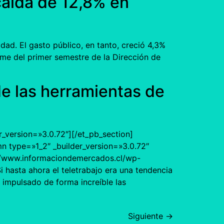
caída de 12,8% en
idad. El gasto público, en tanto, creció 4,3%
orme del primer semestre de la Dirección de
de las herramientas de
er_version=»3.0.72″][/et_pb_section]
mn type=»1_2″ _builder_version=»3.0.72″
://www.informaciondemercados.cl/wp-
asta ahora el teletrabajo era una tendencia
a impulsado de forma increíble las
Siguiente
→