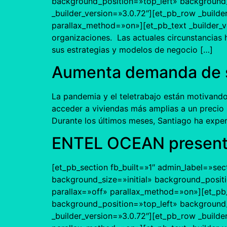
background_position=»top_left» background_r
_builder_version=»3.0.72″][et_pb_row _builde
parallax_method=»on»][et_pb_text _builder_ver
organizaciones. Las actuales circunstancias 
sus estrategias y modelos de negocio […]
Aumenta demanda de sa
La pandemia y el teletrabajo están motivando
acceder a viviendas más amplias a un precio m
Durante los últimos meses, Santiago ha exp
ENTEL OCEAN present
[et_pb_section fb_built=»1″ admin_label=»sec
background_size=»initial» background_posit
parallax=»off» parallax_method=»on»][et_pb_
background_position=»top_left» background_r
_builder_version=»3.0.72″][et_pb_row _builde