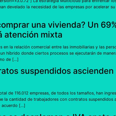
sion=»3.0.72″] La estrategia Multicloud para enfrentar los 
han develado la necesidad de las empresas por acelerar su
 comprar una vivienda? Un 69
á atención mixta
s en la relación comercial entre las inmobiliarias y las per
á un híbrido donde ciertos procesos se ejecutarán de manera
eno de […]
atos suspendidos ascienden a 
otal de 116.012 empresas, de todos los tamaños, han ingres
 la cantidad de trabajadores con contratos suspendidos asc
e acuerdo […]