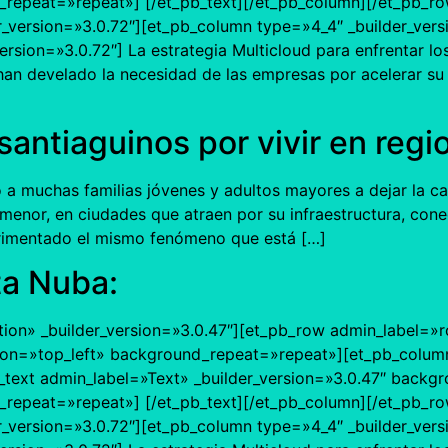
epeat=»repeat»] [/et_pb_text][/et_pb_column][/et_pb_row]
r_version=»3.0.72″][et_pb_column type=»4_4″ _builder_vers
sion=»3.0.72″] La estrategia Multicloud para enfrentar los 
han develado la necesidad de las empresas por acelerar su
ntiaguinos por vivir en regi
 a muchas familias jóvenes y adultos mayores a dejar la c
enor, en ciudades que atraen por su infraestructura, conect
erimentado el mismo fenómeno que está […]
a Nuba:
tion» _builder_version=»3.0.47″][et_pb_row admin_label=»r
ion=»top_left» background_repeat=»repeat»][et_pb_column
text admin_label=»Text» _builder_version=»3.0.47″ backgro
epeat=»repeat»] [/et_pb_text][/et_pb_column][/et_pb_row]
r_version=»3.0.72″][et_pb_column type=»4_4″ _builder_vers