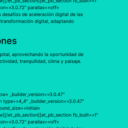
[/et_pb_section][et_pb_section fb_built=»1″
ion=»3.0.72″ parallax=»off»
desafíos de aceleración digital de las
 transformación digital, adaptando
ones
apital, aprovechando la oportunidad de
ividad, tranquilidad, clima y paisaje.
ow» _builder_version=»3.0.47″
 type=»4_4″ _builder_version=»3.0.47″
und_size=»initial»
[/et_pb_section][et_pb_section fb_built=»1″
ion=»3.0.72″ parallax=»off»