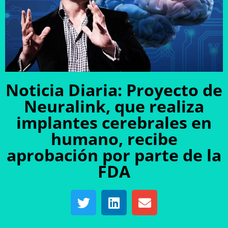
Noticia Diaria: Proyecto de
Neuralink, que realiza
implantes cerebrales en
humano, recibe
aprobación por parte de la
FDA