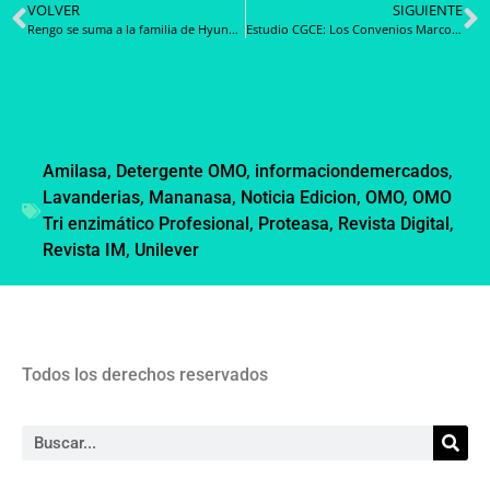
VOLVER
SIGUIENTE
Rengo se suma a la familia de Hyundai Camiones & Buses con un nuevo camión Tolva EX9 DLX
Estudio CGCE: Los Convenios Marco de Tecnología han transado 9.111.855 USD
Amilasa
,
Detergente OMO
,
informaciondemercados
,
Lavanderias
,
Mananasa
,
Noticia Edicion
,
OMO
,
OMO
Tri enzimático Profesional
,
Proteasa
,
Revista Digital
,
Revista IM
,
Unilever
Todos los derechos reservados