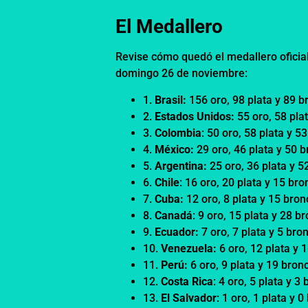
El Medallero
Revise cómo quedó el medallero oficia
domingo 26 de noviembre:
1.
Brasil:
156 oro, 98 plata y 89 
2.
Estados Unidos:
55 oro, 58 pla
3.
Colombia
: 50 oro, 58 plata y 5
4.
México:
29 oro, 46 plata y 50 
5.
Argentina:
25 oro, 36 plata y 5
6.
Chile
: 16 oro, 20 plata y 15 bro
7.
Cuba:
12 oro, 8 plata y 15 bro
8.
Canadá
: 9 oro, 15 plata y 28 b
9.
Ecuador:
7 oro, 7 plata y 5 bro
10.
Venezuela:
6 oro, 12 plata y 
11.
Perú:
6 oro, 9 plata y 19 bron
12.
Costa Rica
: 4 oro, 5 plata y 3
13.
El Salvador
: 1 oro, 1 plata y 