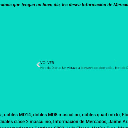
speramos que tengan un buen día, les desea Información de Merca
VOLVER
Noticia Diaria: Un vistazo a la nueva colaboración de Rabanne con H&M
z
,
dobles MD14
,
dobles MD8 masculino
,
dobles quad mixto
,
Fl
iduales clase 2 masculino
,
Información de Mercados
,
Jaime Ar