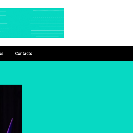
os
Contacto