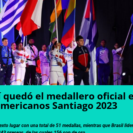
í quedó el medallero oficial 
mericanos Santiago 2023
xto lugar con una total de 51 medallas, mientras que Brasil lider
343 preseas, de las cuales 156 son de oro.