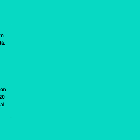
.
am
dá,
e
ton
 20
al.
.