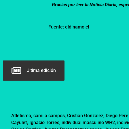
Gracias por leer la Noticia Diaria, e
Fuente: eldinamo.cl
Última edición
Atletismo
,
camila campos
,
Cristian González
,
Diego Pére
Cayulef
,
Ignacio Torres
,
individual masculino WH2
,
indiv