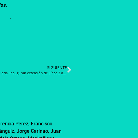
dos.
.
SIGUIENTE
Noticia Diaria: Inauguran extensión de Línea 2 del Metro a El Bosque y San Bernardo
orencia Pérez
,
Francisco
ánguiz
,
Jorge Carinao
,
Juan