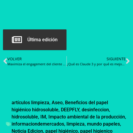
Última edición
VOLVER
SIGUIENTE
Maximiza el engagement del cliente con servicios de comunicación enriquecida (RCS)
¿Qué es Claude 3 y por qué es mejor que GPT 4? (en algunas cosas)
artículos limpieza
,
Aseo
,
Beneficios del papel
higiénico hidrosoluble
,
DEEPFLY
,
desinfeccion
,
hidrosoluble
,
IM
,
Impacto ambiental de la producción
,
informaciondemercados
,
limpieza
,
mundo papeles
,
Noticia Edicion
,
papel higiénico
,
papel higienico