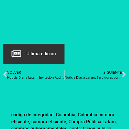
Última edición
VOLVER
SIGUIENTE
Noticia Diaria Latam: Invitación Audiencia Previa Convenio Marco Servicios de Limpieza en Costa Rica
Noticia Diaria Latam: Servidores públicos de la DGCP de Panamá refuerzan conceptos para prevenir la corrupción en capacitación
código de integridad
,
Colombia
,
Colombia compra
eficiente
,
compra eficiente
,
Compra Pública Latam
,
compras gubernamentales
,
contratación pública
,