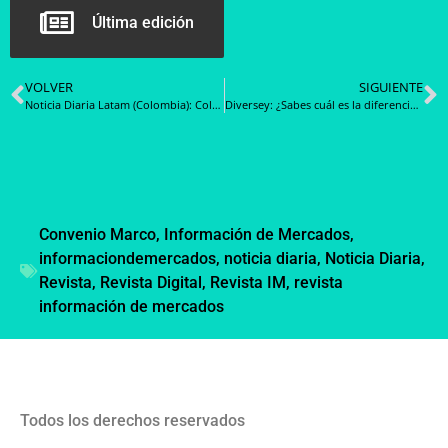
Última edición
VOLVER
SIGUIENTE
Noticia Diaria Latam (Colombia): Colombia Compra Eficiente se reúne con emprendedores y pequeños empresarios del sector textil para revisar la primera versión del Acuerdo Marco de Precios de Confecciones y Calzado, además del AMP de Intendencia versión III
Diversey: ¿Sabes cuál es la diferencia entre Desinfección y Sanitización?
Convenio Marco
,
Información de Mercados
,
informaciondemercados
,
noticia diaria
,
Noticia Diaria
,
Revista
,
Revista Digital
,
Revista IM
,
revista
información de mercados
Todos los derechos reservados