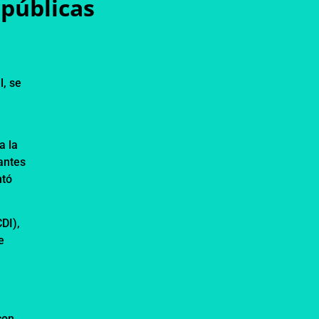
 públicas
l, se
a la
antes
ntó
DI),
e
con