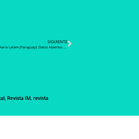
SIGUIENTE
Noticia Diaria Latam (Paraguay): Datos Abiertos de la Dirección Nacional de Contrataciones Públicas
tal
,
Revista IM
,
revista