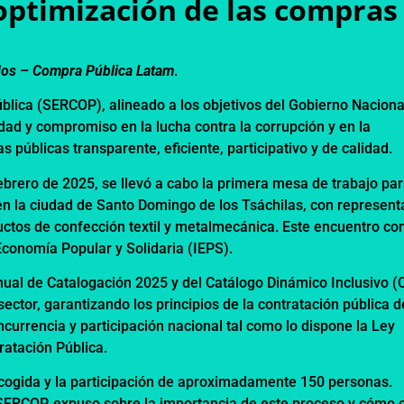
 optimización de las compras
dos –
Compra Pública Latam
.
ública (SERCOP), alineado a los objetivos del Gobierno Naciona
ad y compromiso en la lucha contra la corrupción y en la
públicas transparente, eficiente, participativo y de calidad.
febrero de 2025, se llevó a cabo la primera mesa de trabajo par
en la ciudad de Santo Domingo de los Tsáchilas, con represent
uctos de confección textil y metalmecánica. Este encuentro co
Economía Popular y Solidaria (IEPS).
Anual de Catalogación 2025 y del Catálogo Dinámico Inclusivo (C
ctor, garantizando los principios de la contratación pública d
oncurrencia y participación nacional tal como lo dispone la Ley
ratación Pública.
cogida y la participación de aproximadamente 150 personas.
SERCOP, expuso sobre la importancia de este proceso y cómo 