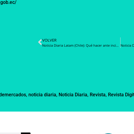
.gob.ec/
VOLVER
Noticia Diaria Latam (Chile): Qué hacer ante incidencia en módulo de solicitudes de audiencia de la plataforma de lobby
ndemercados
,
noticia diaria
,
Noticia Diaria
,
Revista
,
Revista Digi