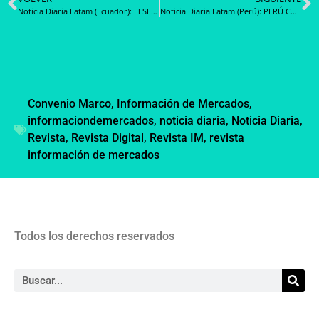
Noticia Diaria Latam (Ecuador): El SERCOP desarrolla mesas de trabajo en territorio para la optimización de las compras públicas
Noticia Diaria Latam (Perú): PERÚ COMPRAS realiza consulta pública sobre modificación de 108 Fichas Técnicas de alimentos
Convenio Marco
,
Información de Mercados
,
informaciondemercados
,
noticia diaria
,
Noticia Diaria
,
Revista
,
Revista Digital
,
Revista IM
,
revista
información de mercados
Todos los derechos reservados