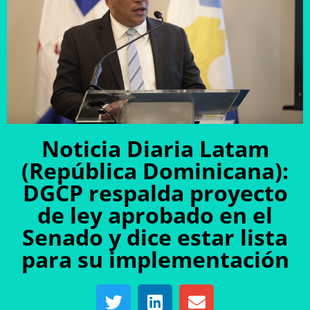
Noticia Diaria Latam
(República Dominicana):
DGCP respalda proyecto
de ley aprobado en el
Senado y dice estar lista
para su implementación