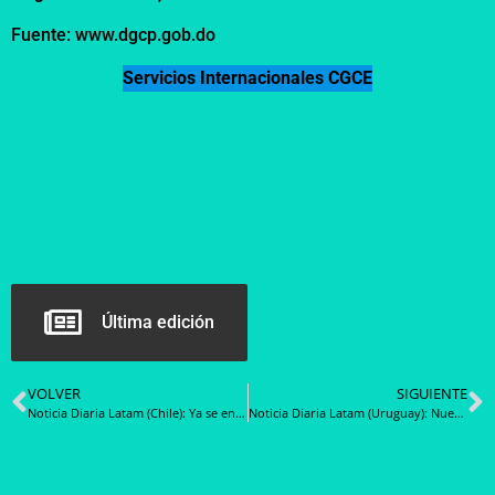
Fuente: www.dgcp.gob.do
Servicios Internacionales CGCE
Última edición
VOLVER
SIGUIENTE
Noticia Diaria Latam (Chile): Ya se encuentran disponibles en Mercado Público las tiendas de Convenio Marco de artículos de escritorio y gas licuado
Noticia Diaria Latam (Uruguay): Nuevo convenio marco para materiales de refacción y mantenimiento edilicio