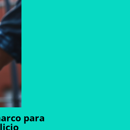
marco para
icio