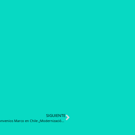
SIGUIENTE
CGCE: Convenios Marco en Chile ¿Modernización o Retroceso en la Compra Pública?