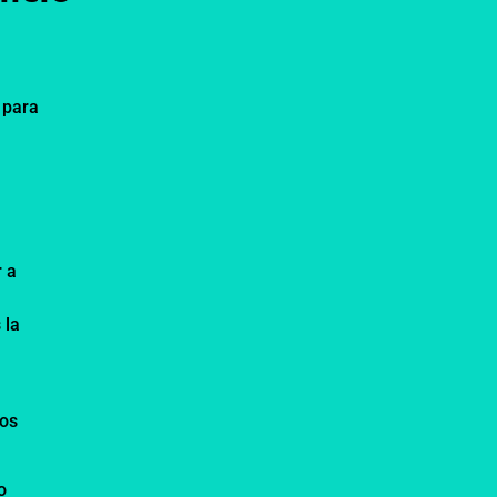
 para
r a
 la
los
o