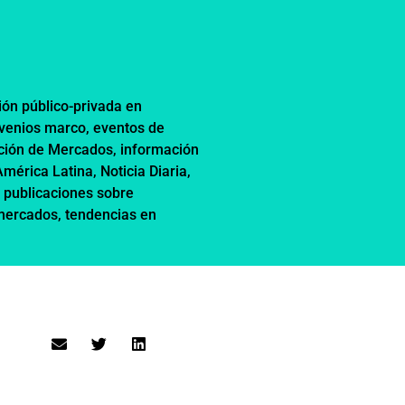
ión público-privada en
nvenios marco
,
eventos de
ción de Mercados
,
información
 América Latina
,
Noticia Diaria
,
,
publicaciones sobre
 mercados
,
tendencias en