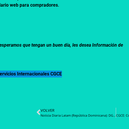
lario web para compradores
.
m, esperamos que tengan un buen día, les desea Información de
ervicios Internacionales CGCE
VOLVER
Noticia Diaria Latam (República Dominicana): DGCP respalda proyecto de ley aprobado en el Senado y dice estar lista para su implementación