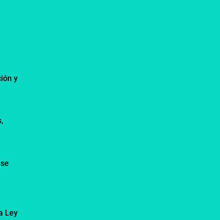
ción y
,
r
 se
a Ley