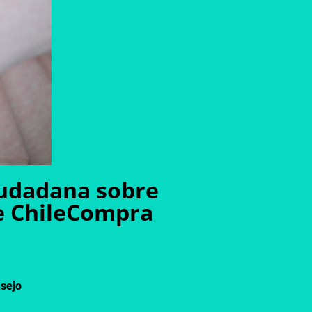
Ciudadana sobre
de ChileCompra
nsejo