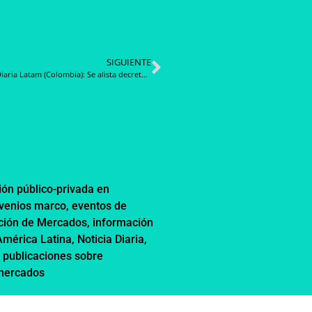
SIGUIENTE
Noticia Diaria Latam (Colombia): Se alista decreto para incentivar la participación de personas con discapacidad en la contratación pública
ión público-privada en
nvenios marco
,
eventos de
ción de Mercados
,
información
 América Latina
,
Noticia Diaria
,
,
publicaciones sobre
 mercados