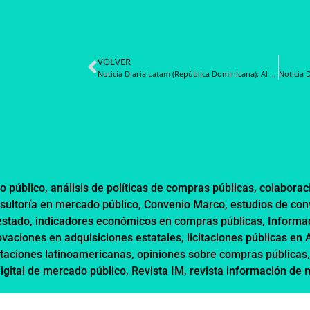
VOLVER
Noticia Diaria Latam (República Dominicana): Al menos 300 funcionarios son despojados del Registro de Proveedores del Estado por Contrataciones Públicas
o público
,
análisis de políticas de compras públicas
,
colaborac
sultoría en mercado público
,
Convenio Marco
,
estudios de co
estado
,
indicadores económicos en compras públicas
,
Informa
ovaciones en adquisiciones estatales
,
licitaciones públicas en
itaciones latinoamericanas
,
opiniones sobre compras públicas
digital de mercado público
,
Revista IM
,
revista información de