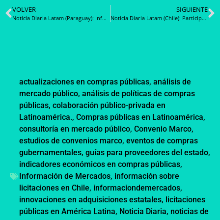
VOLVER
SIGUIENTE
Noticia Diaria Latam (Paraguay): Informe final de Rendición de Cuentas al Ciudadano 2025 ya se encuentra disponible en el portal de la DNCP
Noticia Diaria Latam (Chile): Participa en la Consulta Ciudadana sobre propuesta de modificación del reglamento del Cosoc de ChileCompra
actualizaciones en compras públicas
,
análisis de
mercado público
,
análisis de políticas de compras
públicas
,
colaboración público-privada en
Latinoamérica.
,
Compras públicas en Latinoamérica
,
consultoría en mercado público
,
Convenio Marco
,
estudios de convenios marco
,
eventos de compras
gubernamentales
,
guías para proveedores del estado
,
indicadores económicos en compras públicas
,
Información de Mercados
,
información sobre
licitaciones en Chile
,
informaciondemercados
,
innovaciones en adquisiciones estatales
,
licitaciones
públicas en América Latina
,
Noticia Diaria
,
noticias de